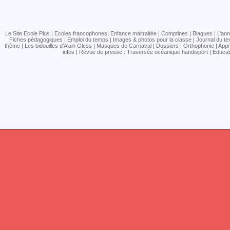
Le Site Ecole Plus | Ecoles francophones| Enfance maltraitée | Comptines | Blagues | L’annu
Fiches pédagogiques | Emploi du temps | Images & photos pour la classe | Journal du tem
thème | Les bidouilles d’Alain Gless | Masques de Carnaval | Dossiers | Orthophonie | Appr
infos | Revue de presse : Traversée océanique handisport | Educa