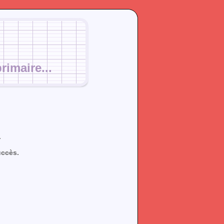
rimaire...
.
uccès.