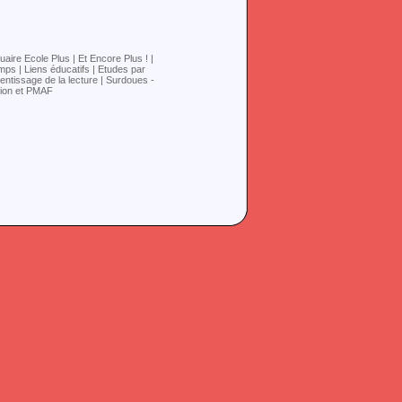
aire Ecole Plus | Et Encore Plus ! |
ps | Liens éducatifs | Etudes par
entissage de la lecture | Surdoues -
tion et PMAF